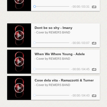
-
00:00
/
03:31
Dont be so shy - Imany
- Cover by REWERS BAND
-
00:00
/
03:07
When We Where Young - Adele
- Cover by REWERS BAND
-
00:00
/
04:45
Cose dela vita - Ramazzotti & Turner
- Cover by REWERS BAND
-
00:00
/
04:43