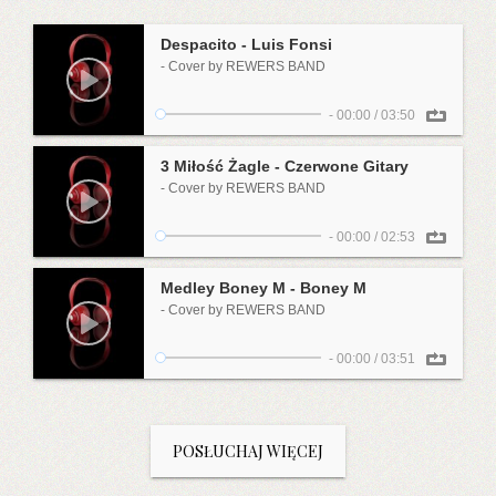
Despacito - Luis Fonsi
- Cover by REWERS BAND
-
00:00
/
03:50
3 Miłość Żagle - Czerwone Gitary
- Cover by REWERS BAND
-
00:00
/
02:53
Medley Boney M - Boney M
- Cover by REWERS BAND
-
00:00
/
03:51
POSŁUCHAJ WIĘCEJ