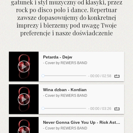
gatunek i styl muzyczny od klasyki, przez
rock po disco polo i dance. Repertuar
zawsze dopasowujemy do konkretnej
imprezy i bierzemy pod uwagę Twoje
preferencje i nasze doświadczenie
Petarda - Dejw
- Cover by REWERS BAND
-
00:00
/
02:58
Wina dzban - Kordian
- Cover by REWERS BAND
-
00:00
/
03:26
Never Gonna Give You Up - Rick Astley
- Cover by REWERS BAND